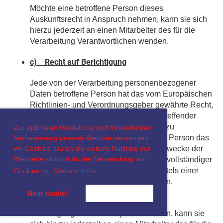
Möchte eine betroffene Person dieses
Auskunftsrecht in Anspruch nehmen, kann sie sich
hierzu jederzeit an einen Mitarbeiter des für die
Verarbeitung Verantwortlichen wenden.
c) Recht auf Berichtigung
Jede von der Verarbeitung personenbezogener
Daten betroffene Person hat das vom Europäischen
Richtlinien- und Verordnungsgeber gewährte Recht,
die unverzügliche Berichtigung sie betreffender
unrichtiger personenbezogener Daten zu
Zur optimalen Gestaltung und fortlaufenden
verlangen. Ferner steht der betroffenen Person das
Verbesserung unserer Website verwenden
wir Cookies. Durch die weitere Nutzung der
Recht zu, unter Berücksichtigung der Zwecke der
Webseite stimmst du der Verwendung von
Verarbeitung, die Vervollständigung unvollständiger
personenbezogener Daten — auch mittels einer
Cookies zu.
Weitere Infos
ergänzenden Erklärung — zu verlangen.
Nein danke!
Ist Okay!
Möchte eine betroffene Person dieses
Berichtigungsrecht in Anspruch nehmen, kann sie