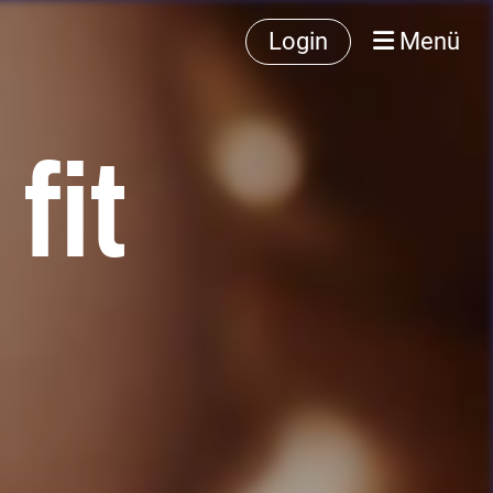
Login
Menü
fit