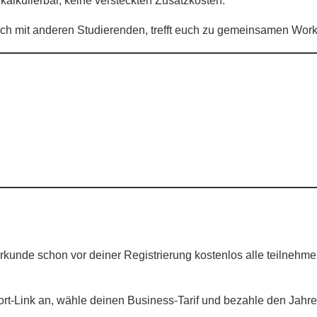
r kalkulierbar, keine versteckten Zusatzkosten.
ch mit anderen Studierenden, trefft euch zu gemeinsamen Work‑o
rkunde schon vor deiner Registrierung kostenlos alle teilnehm
t‑Link an, wähle deinen Business‑Tarif und bezahle den Jahre